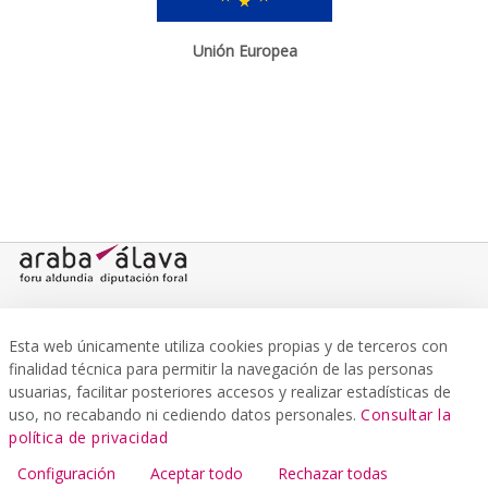
Unión Europea
Plaza de la Provincia s/n 01001 Vitoria-Gasteiz
Esta web únicamente utiliza cookies propias y de terceros con
finalidad técnica para permitir la navegación de las personas
usuarias, facilitar posteriores accesos y realizar estadísticas de
Atención ciudadana
uso, no recabando ni cediendo datos personales.
Consultar la
Aquí encontrará información sobre las oficinas de atención al público y
política de privacidad
registros, oficinas comarcales y otros servicios de interés.
Configuración
Aceptar todo
Rechazar todas
Ir a atención ciudadana