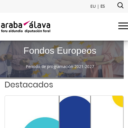
Saltar al contenido principal
EU
|
ES
Fondos Europeos - europakofu
Fondos Europeos
Periodo de programación 2021-2027
Destacados