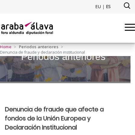
Saltar al contenido principal
EU
|
ES
Denuncia de fraude y declarac
Home
Periodos anteriores
Denuncia de fraude y declaración institucional
Periodos anteriores
Denuncia de fraude que afecte a
fondos de la Unión Europea y
Declaración Institucional