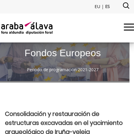
Saltar al contenido principal
EU
|
ES
Consolidación y restauración 
Fondos Europeos
Periodo de programación 2021-2027
Consolidación y restauración de
estructuras excavadas en el yacimiento
arqueológico de Iruña-veleia